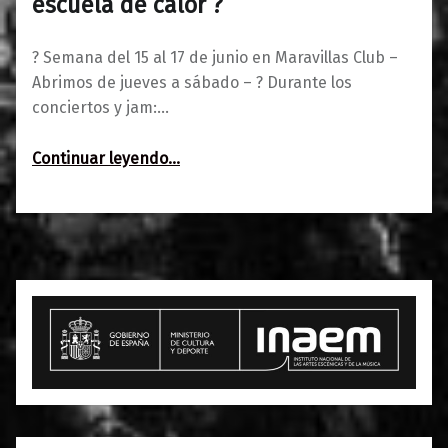
escuela de calor ?
? Semana del 15 al 17 de junio en Maravillas Club –
Abrimos de jueves a sábado – ? Durante los
conciertos y jam:…
“Semana del 15 al 17 de junio: escuela de calor ?”
Continuar leyendo
…