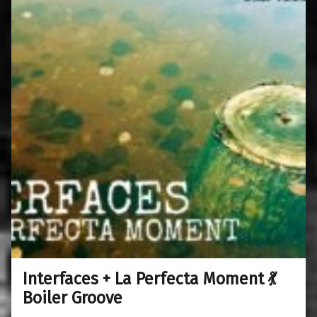
Interfaces + La Perfecta Moment 💃
0
12/03/2019
Maravillas
Boiler Groove