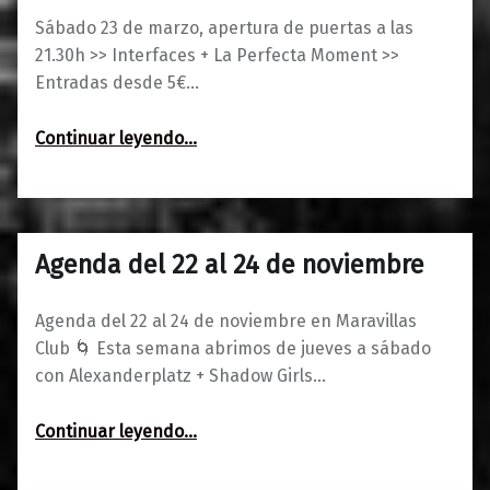
Sábado 23 de marzo, apertura de puertas a las
21.30h >> Interfaces + La Perfecta Moment >>
Entradas desde 5€…
“Interfaces + La Perfecta Moment 💃 Boiler Groove”
Continuar leyendo
…
Agenda del 22 al 24 de noviembre
0
20/11/2018
Maravillas
Agenda del 22 al 24 de noviembre en Maravillas
Club 🌀 Esta semana abrimos de jueves a sábado
con Alexanderplatz + Shadow Girls…
“Agenda del 22 al 24 de noviembre”
Continuar leyendo
…