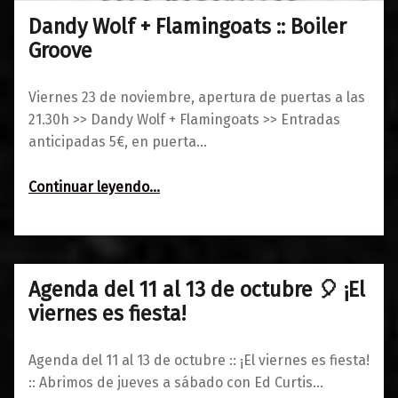
Dandy Wolf + Flamingoats :: Boiler
0
19/11/2018
Maravillas
Groove
Viernes 23 de noviembre, apertura de puertas a las
21.30h >> Dandy Wolf + Flamingoats >> Entradas
anticipadas 5€, en puerta…
“Dandy Wolf + Flamingoats :: Boiler Groove”
Continuar leyendo
…
Agenda del 11 al 13 de octubre 🎈 ¡El
0
09/10/2018
Maravillas
viernes es fiesta!
Agenda del 11 al 13 de octubre :: ¡El viernes es fiesta!
:: Abrimos de jueves a sábado con Ed Curtis…