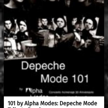
101 by Alpha Modes: Depeche Mode
0
12/06/2018
Maravillas