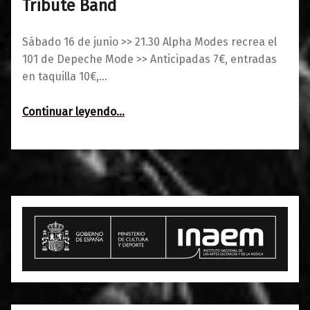
Tribute Band
Sábado 16 de junio >> 21.30 Alpha Modes recrea el
101 de Depeche Mode >> Anticipadas 7€, entradas
en taquilla 10€,…
“101 by Alpha Modes: Depeche Mode Tribute Band”
Continuar leyendo
…