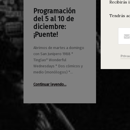
Recibirás 
Programación
0
05/12/2017
Maravillas
Tendrás ac
del 5 al 10 de
diciembre:
¡Puente!
Abrimos de martes a domingo
con San Junipero 1988 *
Priva
Tinglao* Wonderful
Wednesdays * Dos cómicos y
medio (monólogos) *…
“Programación del 5 al 10 de diciembre: ¡Puente!”
Continuar leyendo
…