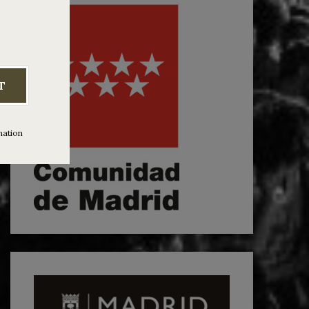
T
mation