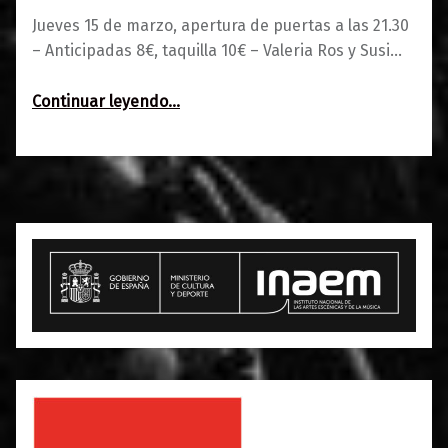
Jueves 15 de marzo, apertura de puertas a las 21.30
– Anticipadas 8€, taquilla 10€ – Valeria Ros y Susi…
“Valeria Ros y Susi Caramelo son Fieras”
Continuar leyendo
…