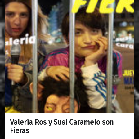
Valeria Ros y Susi Caramelo son
0
06/03/2018
Maravillas
Fieras