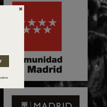
T
mation