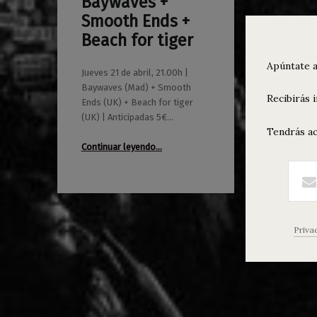
Baywaves +
0
20/04/2016
Maravillas
Smooth Ends +
Beach for tiger
Apúntate a
Jueves 21 de abril, 21.00h |
Baywaves (Mad) + Smooth
Recibirás 
Ends (UK) + Beach for tiger
(UK) | Anticipadas 5€…
Tendrás ac
“Baywaves + Smooth Ends + Beach for tiger”
Continuar leyendo
…
Priva