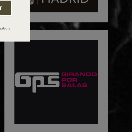
T
mation