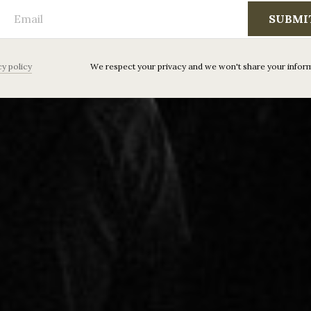
SUBMI
cy policy
We respect your privacy and we won't share your infor