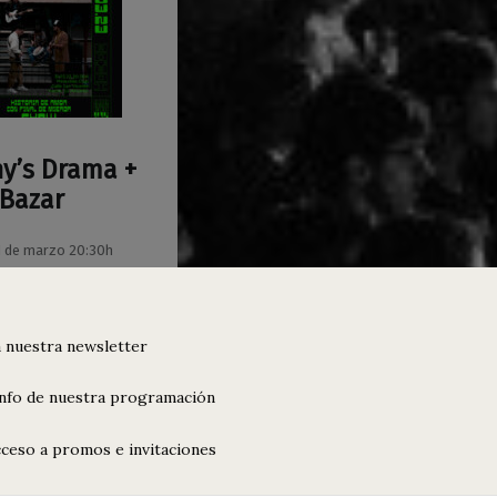
y’s Drama +
 Bazar
1 de marzo 20:30h
 DRAMA + COCO
icipada 10€ • Taquilla
s con cerveza-
 La entrada da acceso
 nuestra newsletter
info de nuestra programación
“Johnny’s Drama + Coco Bazar”
 leyendo
…
ceso a promos e invitaciones