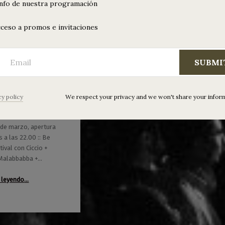
info de nuestra programación
ceso a promos e invitaciones
SUBMI
esh Festival:
o + WARMI +
cy policy
We respect your privacy and we won't share your infor
bbabba
 de marzo, apertura
 a las 22.00 :: Be
ival con Ciccio +
Malabbabba +…
“Be Fresh Festival: Ciccio + WARMI + Malabbabba”
 leyendo
…