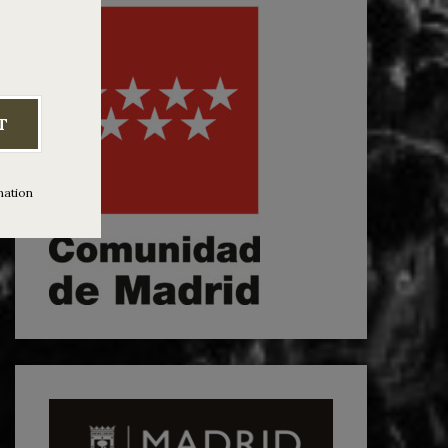
T
mation