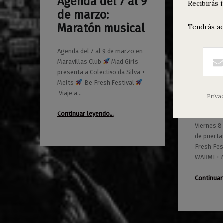
Agenda del 7 al 9
0
Recibirás 
05/03/2019
Maravillas
de marzo:
Maratón musical
Tendrás ac
Agenda del 7 al 9 de marzo en
Maravillas Club
Mad Girls
presenta a Colectivo da Silva +
Be Fr
0
25/02/2019
Maravillas
Melts
Be Fresh Festival
Cicci
Viaje a…
Priva
Mala
“Agenda del 7 al 9 de marzo: Maratón musical”
Continuar leyendo
…
Viernes 8
de puertas
Fresh Fest
WARMI + 
Continuar