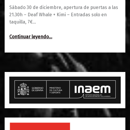
Sábado 30 de diciembre, apertura de puertas a las
21.30h – Deaf Whale + Kimi – Entradas solo en
taquilla, 7€…
“Deaf Whale + Kimi: Los caminos del rock”
Continuar leyendo
…