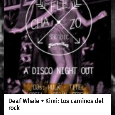
Deaf Whale + Kimi: Los caminos del
0
26/12/2017
Maravillas
rock