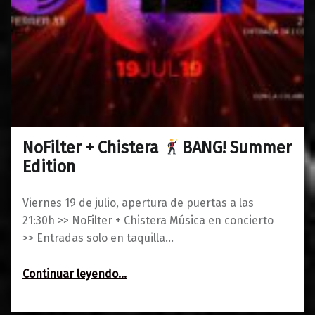
NoFilter + Chistera
BANG! Summer
0
05/07/2019
Maravillas
Edition
Viernes 19 de julio, apertura de puertas a las
21:30h >> NoFilter + Chistera Música en concierto
>> Entradas solo en taquilla…
“NoFilter + Chistera
Continuar leyendo
…
BANG! Summer Edition”