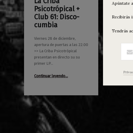
La Criba
0
Apúntate a
24/12/2018
Maravillas
Psicotrópical +
Club 61: Disco-
Recibirás 
cumbia
Tendrás ac
Viernes 28 de diciembre,
apertura de puertas a las 22.00
>> La Criba Psicotrópical
presentan en directo su su
primer LP…
Priva
“La Criba Psicotrópical + Club 61: Disco-cumbia”
Continuar leyendo
…