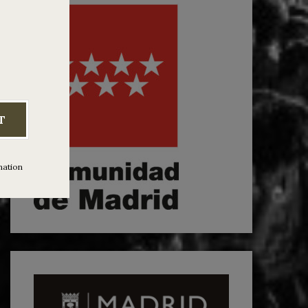
T
mation