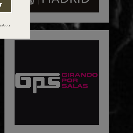
T
mation