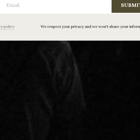
SUBMI
cy policy
We respect your privacy and we won't share your infor