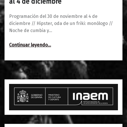
al 4 de diciembre
Programación del 30 de noviembre al 4 de
diciembre // Hipster, oda de un friki: monólogo //
Noche de cumbia y…
“Programación del 30 de noviembre al 4 de diciembre”
Continuar leyendo
…