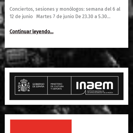
Conciertos, sesiones y monólogos: semana del 6 al
12 de junio Martes 7 de junio De 23.30 a 5.30…
“Semana del 6 al 12 de junio”
Continuar leyendo
…