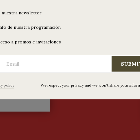
ma (pop de
) • Santa
 nuestra newsletter
illas
info de nuestra programación
eo
urado)
ceso a promos e invitaciones
3 de noviembre,
de puertas a las
SUBMI
Gúdar + Pablo Prisma
ámides • Anticipadas
cy policy
We respect your privacy and we won't share your infor
 leyendo
“Gúdar + Pablo Prisma (pop de culto) • Santa Maravillas (perreo asegurado)”
…