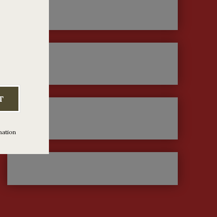
T
mation