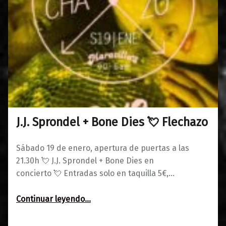
J.J. Sprondel + Bone Dies 💘 Flechazo
0
15/01/2019
Maravillas
Sábado 19 de enero, apertura de puertas a las
21.30h 💘 J.J. Sprondel + Bone Dies en
concierto 💘 Entradas solo en taquilla 5€,…
“J.J. Sprondel + Bone Dies 💘 Flechazo”
Continuar leyendo
…