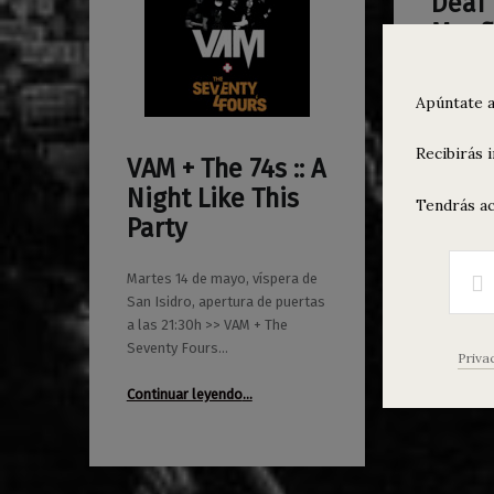
Deaf
0
03/07/2018
Maravillas
Manf
Camin
Apúntate a
Viernes 6 
puertas a
Recibirás 
Whale + 
VAM + The 74s :: A
0
07/05/2019
Maravillas
Entradas 
Night Like This
Tendrás ac
Party
Continuar
Martes 14 de mayo, víspera de
San Isidro, apertura de puertas
a las 21:30h >> VAM + The
Seventy Fours…
Priva
“VAM + The 74s :: A Night Like This Party”
Continuar leyendo
…