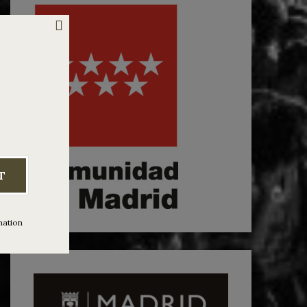
T
mation