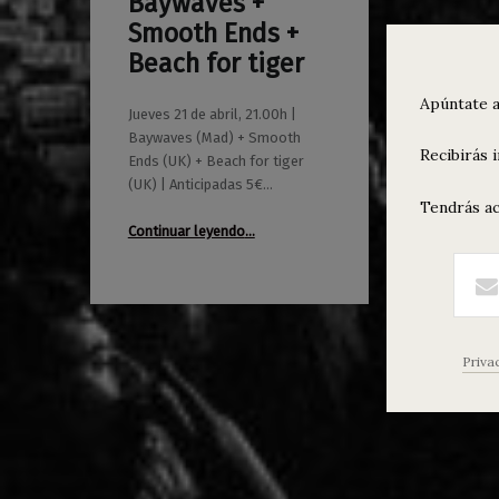
Baywaves +
0
20/04/2016
Maravillas
Smooth Ends +
Beach for tiger
Apúntate a
Jueves 21 de abril, 21.00h |
Baywaves (Mad) + Smooth
Recibirás 
Ends (UK) + Beach for tiger
(UK) | Anticipadas 5€…
Tendrás ac
“Baywaves + Smooth Ends + Beach for tiger”
Continuar leyendo
…
Priva