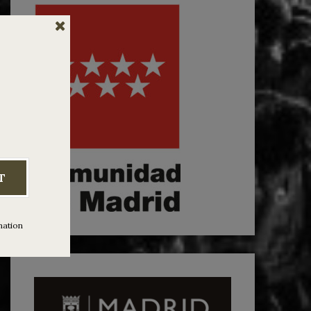
T
mation