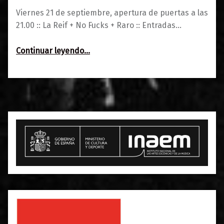
Viernes 21 de septiembre, apertura de puertas a las
21.00 :: La Reif + No Fucks + Raro :: Entradas…
“Mad Girls presentan La Reif + No Fucks + Raro”
Continuar leyendo
…