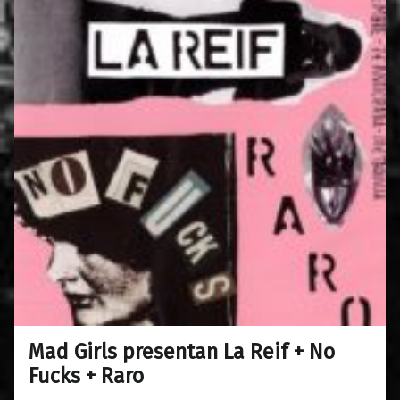
Mad Girls presentan La Reif + No
0
19/09/2018
Maravillas
Fucks + Raro