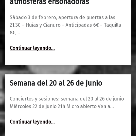
atmósferas ensoñadoras
Sábado 3 de febrero, apertura de puertas a las
21.30 – Huias y Cianuro – Anticipadas 6€ – Taquilla
8€,…
“Huias + CIANURO – Sintes y atmósferas ensoñadoras”
Continuar leyendo
…
Semana del 20 al 26 de junio
0
20/06/2016
Maravillas
Conciertos y sesiones: semana del 20 al 26 de junio
Miércoles 22 de junio 21h Micro abierto Ven a…
“Semana del 20 al 26 de junio”
Continuar leyendo
…