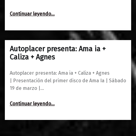
“Semana del 30 de mayo al 5 de junio”
Continuar leyendo
…
Autoplacer presenta: Ama ia +
0
14/03/2016
Maravillas
Caliza + Agnes
Autoplacer presenta: Ama ia + Caliza + Agnes
| Presentación del primer disco de Ama Ia | Sábado
19 de marzo |…
“Autoplacer presenta: Ama ia + Caliza + Agnes”
Continuar leyendo
…