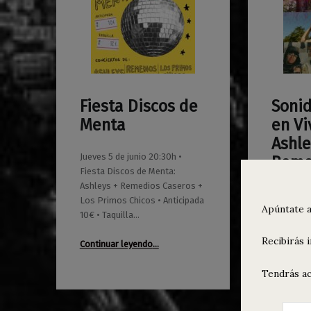
Fiesta Discos de
Soni
0
0
01/05/2025
Maravillas
01/08/2024
Maravillas
Menta
en Vi
Ashle
Jueves 5 de junio 20:30h •
Reme
Fiesta Discos de Menta:
Case
Ashleys + Remedios Caseros +
Los Primos Chicos • Anticipada
Apúntate a
Domingo 6
10€ • Taquilla…
Sonido Ma
“Fiesta Discos de Menta”
Recibirás 
Ashleys 
Continuar leyendo
…
Nanas • A
• Taquill
Tendrás ac
Continuar