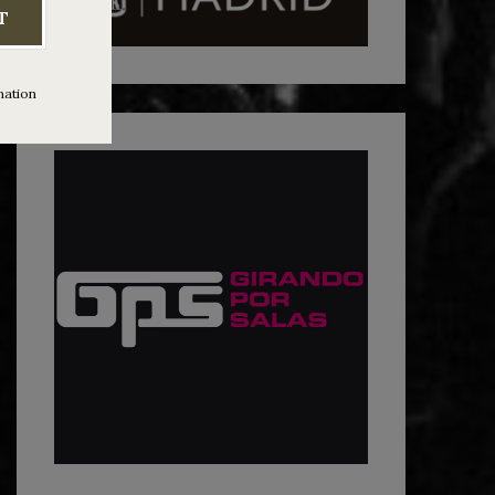
T
mation