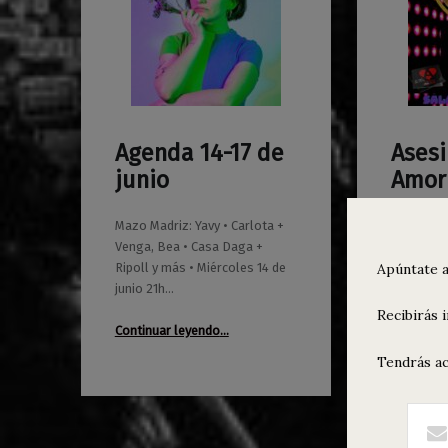
Agenda 14-17 de
Asesi
0
0
08/06/2023
Maravillas
22/05/2023
Maravillas
junio
Amor 
Mazo Madriz: Yavy • Carlota +
Sábado 17
Venga, Bea • Casa Daga +
ASESINOS
Apúntate a
Ripoll y más • Miércoles 14 de
MI3RCOL3S
junio 21h…
• Taquill
cerveza-r
Recibirás 
“Agenda 14-17 de junio”
da…
Continuar leyendo
…
Tendrás ac
Continuar