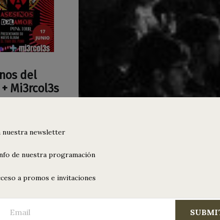
nos del
+ Mi3rcol3s
 de junio 20:30h •
 DEL AMOR +
 nuestra newsletter
 • Anticipada 10€
a 12€ (todas con
efresco) La entrada
info de nuestra programación
ceso a promos e invitaciones
“Asesinos del Amor + Mi3rcol3s”
 leyendo
…
SUBMI