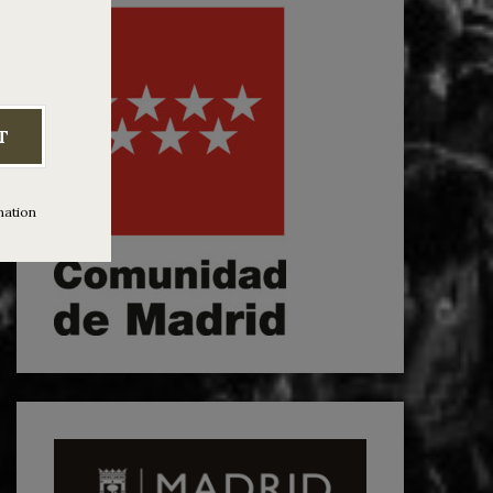
T
mation