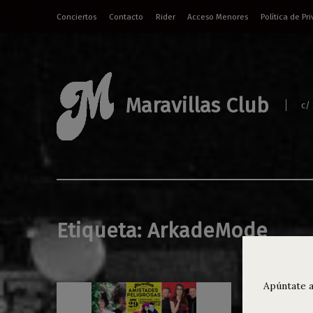
Conciertos
Contacto
Rider
Acceso Menores
Política de Pr
Maravillas Club
c/
Etiqueta:
ArkadeMode
Apúntate a