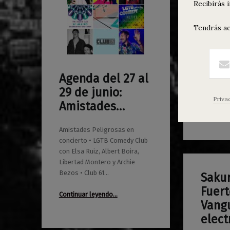
Agend
0
Recibirás 
22/01/2019
Maravillas
26 d
Calor
Tendrás ac
Agenda de
en Maravi
a sábado 
Agenda del 27 al
0
24/06/2019
Maravillas
Arkademo
29 de junio:
Priva
Amistades…
Continuar
Amistades Peligrosas en
concierto • LGTB Comedy Club
con Elsa Ruiz, Albert Boira,
Libertad Montero y Archie
Bezos • Club 61…
Sakur
0
10/07/2018
Maravillas
Fuert
“Agenda del 27 al 29 de junio: Amistades…”
Continuar leyendo
…
Vang
elect