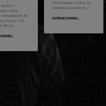
Fuerte Bandido :: Club 61 con
 de julio >>
ArkadeMode, Outsider Dj,…
uragi + Fuerte
> Anticipadas 6€, 8€
“Del 12 al 14 de julio: Electrónica y bailoteo”
Continuar leyendo
…
za-refresco >> En
8€, 10€ con…
“Sakuragi + Fuerte Bandido: Vanguardia electrónica”
 leyendo
…