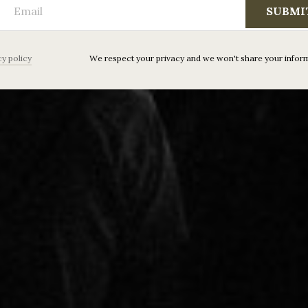
SUBMI
cy policy
We respect your privacy and we won't share your infor