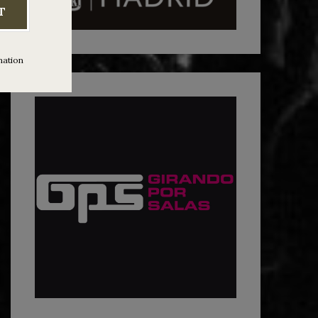
T
mation