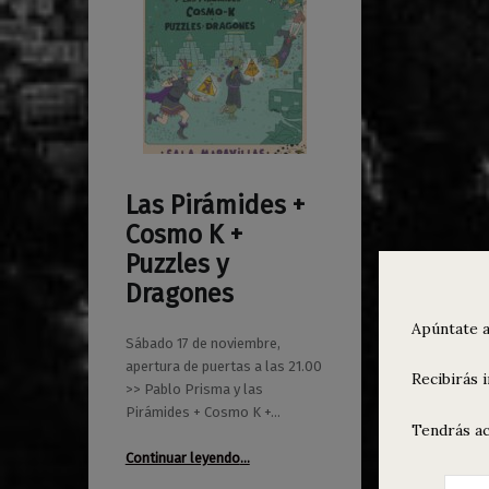
Las Pirámides +
0
13/11/2018
Maravillas
Cosmo K +
Puzzles y
Dragones
Apúntate a
Sábado 17 de noviembre,
apertura de puertas a las 21.00
Recibirás 
>> Pablo Prisma y las
Pirámides + Cosmo K +…
Tendrás ac
“Las Pirámides + Cosmo K + Puzzles y Dragones”
Continuar leyendo
…