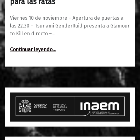
para las ratas
Viernes 10 de noviembre – Apertura de puertas a
las 22.30 – Tsunami Genderfluid presenta a Glamour
to Kill en directo –…
“Glamour to Kill ~ 15 años de música para las ratas”
Continuar leyendo
…