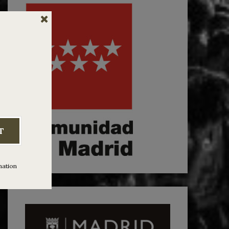
T
mation