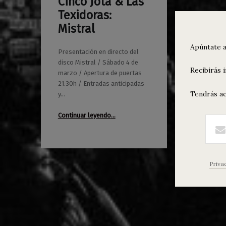
Cinco Jota & Las
0
02/03/2017
Maravillas
Texidoras:
Mistral
Apúntate a
Presentación en directo del
disco Mistral / Sábado 4 de
Recibirás 
marzo / Apertura de puertas
21.30h / Entradas anticipadas
Tendrás ac
y…
“Cinco Jota & Las Texidoras: Mistral”
Continuar leyendo
…
Priva