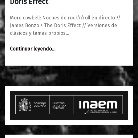
Doris Effect
More cowbell: Noches de rock’n’roll en directo //
James Bonzo + The Doris Effect // Versiones de
clásicos y temas propios…
“More cowbell: James Bonzo + The Doris Effect”
Continuar leyendo
…