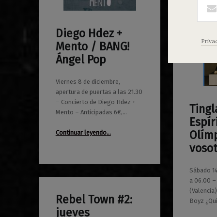
Diego Hdez +
0
04/12/2017
Maravillas
Priva
Mento / BANG!
Ángel Pop
Viernes 8 de diciembre,
apertura de puertas a las 21.30
– Concierto de Diego Hdez +
Tingl
0
Mento – Anticipadas 6€,…
06/10/2017
Maravillas
Espír
“Diego Hdez + Mento / BANG! Ángel Pop”
Olím
Continuar leyendo
…
vosot
Sábado 14
a 06.00 –
(Valencia
Rebel Town #2:
Boyz ¿Qu
0
12/04/2016
Maravillas
jueves