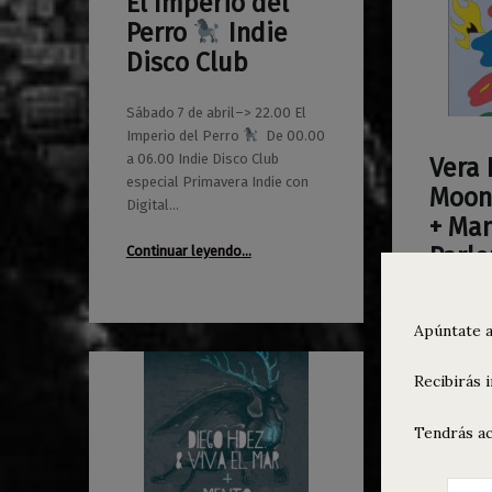
El Imperio del
0
03/04/2018
Maravillas
Perro
Indie
Disco Club
Sábado 7 de abril–> 22.00 El
Imperio del Perro
De 00.00
a 06.00 Indie Disco Club
Vera 
0
19/03/2018
Maravillas
especial Primavera Indie con
Moon
Digital…
+ Ma
“El Imperio del Perro
Parlo
Continuar leyendo
…
Indie Disco Club”
Viernes 2
Apúntate a
de puerta
de Primav
Magazine
Recibirás 
Continuar
Tendrás ac