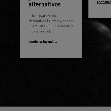
Continuar
alternativos
Rebel Town #2: hits
alternativos | Jueves 14 de abril
| De 23.30 a 5.30 | Entrada libre
toda la noche |…
“Rebel Town #2: jueves alternativos”
Continuar leyendo
…