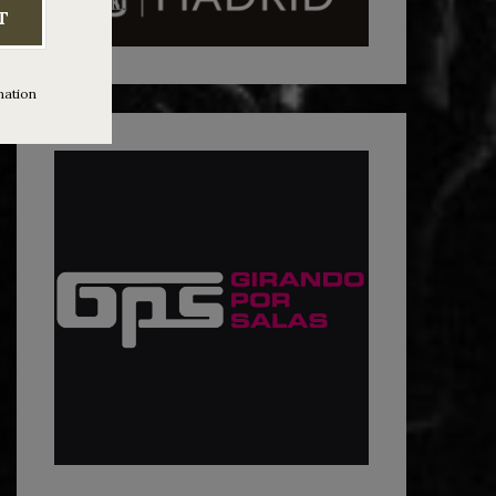
T
mation