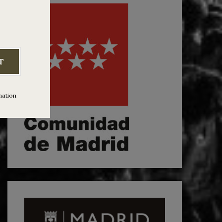
T
mation