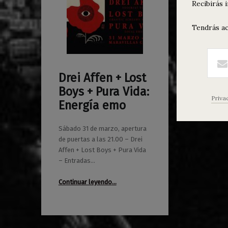
Recibirás 
Tendrás ac
Drei Affen + Lost
0
25/03/2018
Maravillas
Boys + Pura Vida:
Priva
Energía emo
Sábado 31 de marzo, apertura
de puertas a las 21.00 – Drei
Affen + Lost Boys + Pura Vida
– Entradas…
“Drei Affen + Lost Boys + Pura Vida: Energía emo”
Continuar leyendo
…