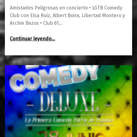
Amistades Peligrosas en concierto • LGTB Comedy
Club con Elsa Ruiz, Albert Boira, Libertad Montero y
Archie Bezos • Club 61…
“Agenda del 27 al 29 de junio: Amistades…”
Continuar leyendo
…