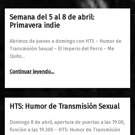
Semana del 5 al 8 de abril:
0
03/04/2018
Maravillas
Primavera indie
Abrimos de jueves a domingo con HTS – Humor de
Transmisión Sexual – El Imperio del Perro – Me
Quito…
“Semana del 5 al 8 de abril: Primavera indie”
Continuar leyendo
…
HTS: Humor de Transmisión Sexual
0
30/03/2018
Maravillas
Domingo 8 de abril, apertura de puertas a las 19.00,
función a las 19.30h – HTS: Humor de Transmisión