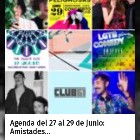
Agenda del 27 al 29 de junio:
0
24/06/2019
Maravillas
Amistades…