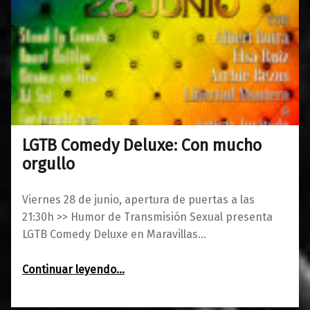
LGTB Comedy Deluxe: Con mucho
0
11/06/2019
Maravillas
orgullo
Viernes 28 de junio, apertura de puertas a las
21:30h >> Humor de Transmisión Sexual presenta
LGTB Comedy Deluxe en Maravillas…
“LGTB Comedy Deluxe: Con mucho orgullo”
Continuar leyendo
…