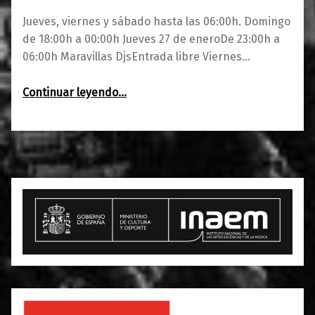
Jueves, viernes y sábado hasta las 06:00h. Domingo
de 18:00h a 00:00h Jueves 27 de eneroDe 23:00h a
06:00h Maravillas DjsEntrada libre Viernes…
“Agenda 27-30 de enero y avance”
Continuar leyendo
…