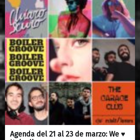
Agenda del 21 al 23 de marzo: We ♥
0
19/03/2019
Maravillas