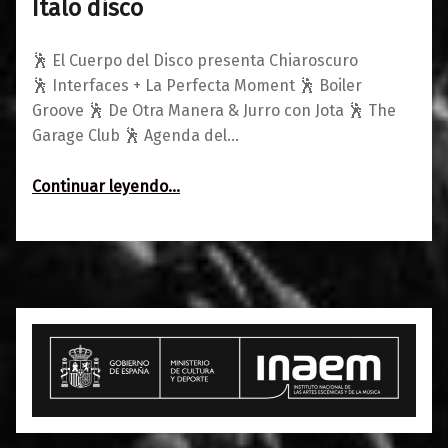
Italo disco
🕺 El Cuerpo del Disco presenta Chiaroscuro
🕺 Interfaces + La Perfecta Moment 🕺 Boiler
Groove 🕺 De Otra Manera & Jurro con Jota 🕺 The
Garage Club 🕺 Agenda del…
“Agenda del 21 al 23 de marzo: We ♥ Italo disco”
Continuar leyendo
…