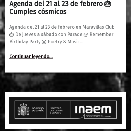
Agenda del 21 al 23 de febrero 🎂
0
19/02/2019
Maravillas
Cumples cósmicos
Agenda del 21 al 23 de febrero en Maravillas Club
🎂 De jueves a sábado con Parade 🎂 Remember
Birthday Party 🎂 Poetry & Music…
“Agenda del 21 al 23 de febrero 🎂 Cumples cósmicos”
Continuar leyendo
…