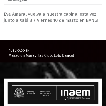
Eva Amaral vuelva a nuestra cabina, esta vez
junto a Xabi B / Viernes 10 de marzo en BANG!
Volver a la navegación principal
Navegación de entradas
PUBLICADO EN
Marzo en Maravillas Club: Lets Dance!