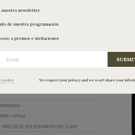
 nuestra newsletter
info de nuestra programación
ceso a promos e invitaciones
SUBMI
residente_Syn_1
cy policy
We respect your privacy and we won't share your infor
19/09/2022
1083 × 1350 px
2022_10_22_Alo_Presidente_Syn_1.png