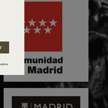
T
mation