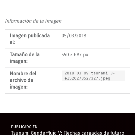
Información de la imagen
Imagen publicada
05/03/2018
el:
Tamaño de la
550 × 687 px
imagen:
Nombre del
2018_03_09_tsunami_3-
e1520278527327.jpeg
archivo de
imagen:
Navegación de entradas
PUBLICADO EN
Tsunami Genderfluid V: Flechas cargadas de futuro