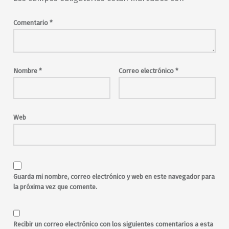
la noche en vivo
live music
Madrid
madrid en vivo
malasaña
Comentario
*
Maravillas
Maravillas Club
música en directo
musica en vivo
rock
rock alternativo
The New Project
Nombre
*
Correo electrónico
*
Web
Guarda mi nombre, correo electrónico y web en este navegador para
la próxima vez que comente.
Recibir un correo electrónico con los siguientes comentarios a esta