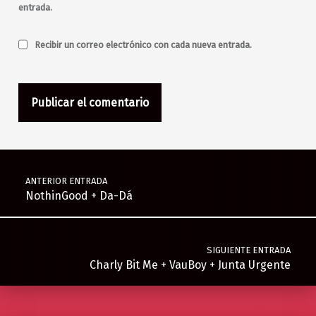
entrada.
Recibir un correo electrónico con cada nueva entrada.
Navegación de entradas
ANTERIOR ENTRADA
NothinGood + Da-Dá
SIGUIENTE ENTRADA
Charly Bit Me + VauBoy + Junta Urgente