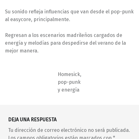
Su sonido refleja influencias que van desde el pop-punk
al easycore, principalmente.
Regresan a los escenarios madrileños cargados de
energía y melodías para despedirse del verano de la
mejor manera.
Homesick,
pop-punk
y energía
Volver a la navegación principal
barrio de Malasaña
concierto
conciertos
DEJA UNA RESPUESTA
conciertos en Madrid
Tu dirección de correo electrónico no será publicada.
conciertos en Malasaña
en vivo
Homesick
Los campos obligatorios están marcados con
*