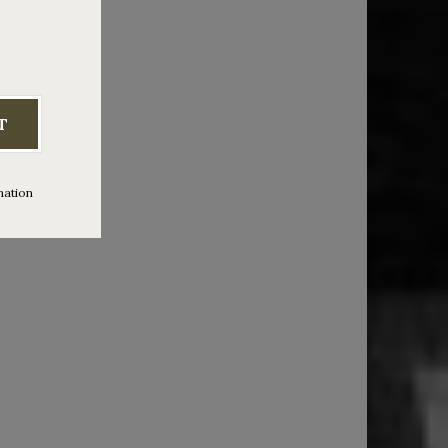
rtos con
0h
T
mation