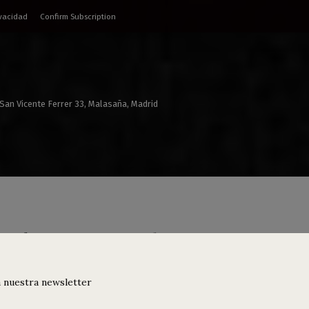
ivacidad
Confirm Subscription
 San Vicente Ferrer 33, Malasaña, Madrid
raplane • Remember 80s 90s 00s
 nuestra newsletter
rtos
,
Djs