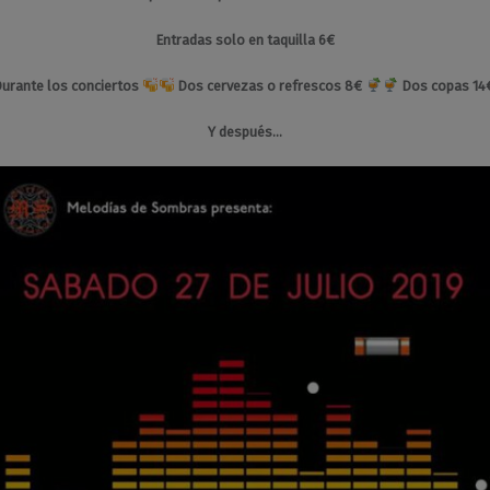
Entradas solo en taquilla 6€
urante los conciertos
Dos cervezas o refrescos 8€
Dos copas 1
Y después…