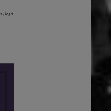
és
y
Ángel
.