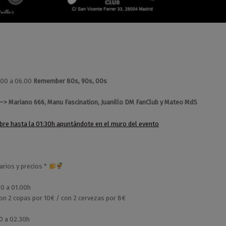
00 a 06.00
Remember 80s, 90s, 00s
 –> Mariano 666, Manu Fascination, Juanillo DM FanClub y Mateo MdS
ibre hasta la 01:30h apuntándote en el muro del evento
rios y precios *
0 a 01.00h
on 2 copas por 10€ / con 2 cervezas por 8€
0 a 02.30h