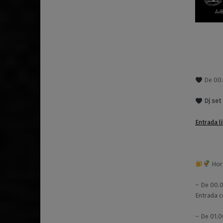
De 00.
Dj set
Entrada l
Hora
– De 00.0
Entrada c
– De 01.0