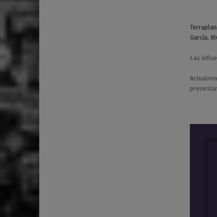
Terraplan
García, R
Las influ
Actualmen
presenta