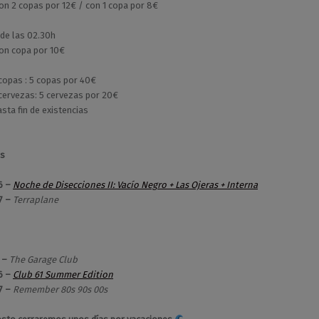
on 2 copas por 12€ / con 1 copa por 8€
 de las 02.30h
on copa por 10€
opas : 5 copas por 40€
ervezas: 5 cervezas por 20€
sta fin de existencias
os
6 –
Noche de Disecciones II: Vacío Negro + Las Ojeras + Interna
7 –
Terraplane
5 –
The Garage Club
6 –
Club 61 Summer Edition
7 –
Remember 80s 90s 00s