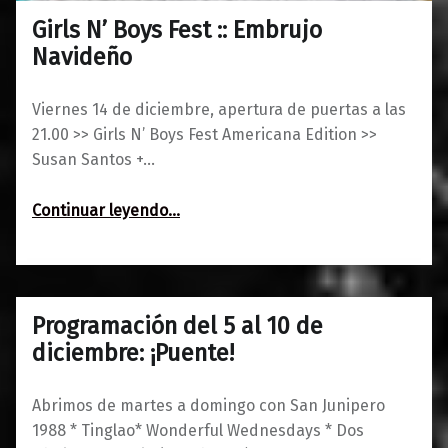
Girls N’ Boys Fest :: Embrujo
0
10/12/2018
Maravillas
Navideño
Viernes 14 de diciembre, apertura de puertas a las
21.00 >> Girls N’ Boys Fest Americana Edition >>
Susan Santos +…
“Girls N’ Boys Fest :: Embrujo Navideño”
Continuar leyendo
…
Programación del 5 al 10 de
0
05/12/2017
Maravillas
diciembre: ¡Puente!
Abrimos de martes a domingo con San Junipero
1988 * Tinglao* Wonderful Wednesdays * Dos