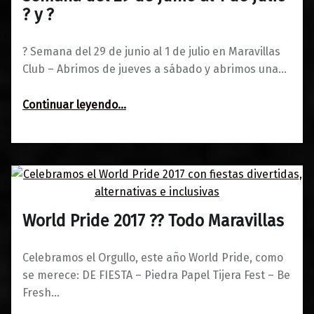
27/06/2017
Maravillas
? y ?
? Semana del 29 de junio al 1 de julio en Maravillas
Club – Abrimos de jueves a sábado y abrimos una…
“Semana del 29 de junio al 1 de julio ? y ?”
Continuar leyendo
…
World Pride 2017 ?️‍? Todo Maravillas
0
23/06/2017
Maravillas
Celebramos el Orgullo, este año World Pride, como
se merece: DE FIESTA – Piedra Papel Tijera Fest – Be
Fresh…