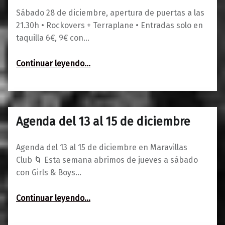
Sábado 28 de diciembre, apertura de puertas a las
21.30h • Rockovers + Terraplane • Entradas solo en
taquilla 6€, 9€ con…
“Rockovers + Terraplane (blues-rock) • Embrujo de Navidad (fantasía)”
Continuar leyendo
…
Agenda del 13 al 15 de diciembre
0
12/12/2018
Maravillas
Agenda del 13 al 15 de diciembre en Maravillas
Club 🌀 Esta semana abrimos de jueves a sábado
con Girls & Boys…
“Agenda del 13 al 15 de diciembre”
Continuar leyendo
…