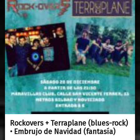
Rockovers + Terraplane (blues-rock)
0
19/12/2019
Maravillas
• Embrujo de Navidad (fantasía)