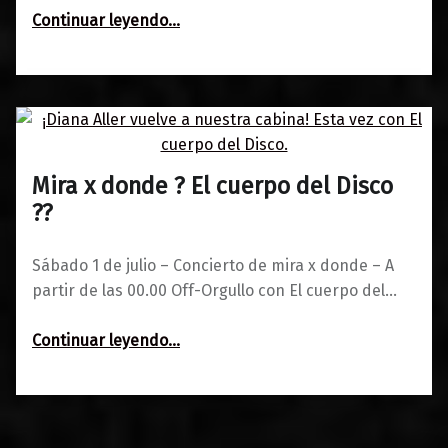
“World Pride 2017 ?️‍? Todo Maravillas”
Continuar leyendo
…
Mira x donde ? El cuerpo del Disco
0
23/06/2017
Maravillas
?️‍?
Sábado 1 de julio – Concierto de mira x donde – A
partir de las 00.00 Off-Orgullo con El cuerpo del…
“Mira x donde ? El cuerpo del Disco ?️‍?”
Continuar leyendo
…