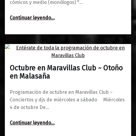
cómicos y medio (monólogos) *…
“Programación del 5 al 10 de diciembre: ¡Puente!”
Continuar leyendo
…
Octubre en Maravillas Club ~ Otoño
0
06/10/2017
Maravillas
en Malasaña
Programación de octubre en Maravillas Club –
Conciertos y djs de miércoles a sábado Miércoles
4 de octubre De…
“Octubre en Maravillas Club ~ Otoño en Malasaña”
Continuar leyendo
…