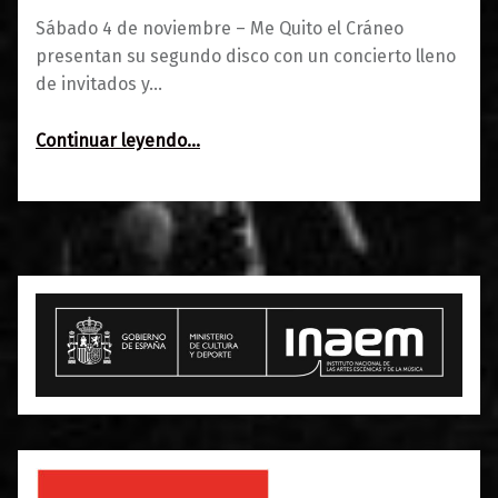
Sábado 4 de noviembre – Me Quito el Cráneo
presentan su segundo disco con un concierto lleno
de invitados y…
“Me Quito el Cráneo: viva el rock gamberro”
Continuar leyendo
…