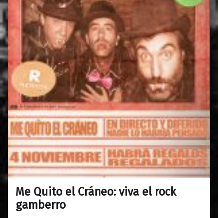
Me Quito el Cráneo: viva el rock
0
30/10/2017
Maravillas
gamberro