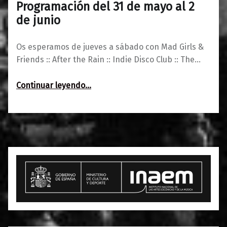
Programación del 31 de mayo al 2
0
29/05/2018
Maravillas
de junio
Os esperamos de jueves a sábado con Mad Girls &
Friends :: After the Rain :: Indie Disco Club :: The…
“Programación del 31 de mayo al 2 de junio”
Continuar leyendo
…