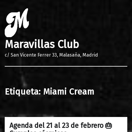
Maravillas Club
c/ San Vicente Ferrer 33, Malasaña, Madrid
Etiqueta:
Miami Cream
Agenda del 21 al 23 de febrero 🎂
0
19/02/2019
Maravillas