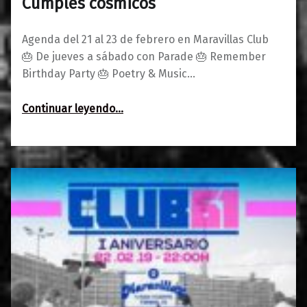
Cumples cósmicos
Agenda del 21 al 23 de febrero en Maravillas Club
🎂 De jueves a sábado con Parade 🎂 Remember
Birthday Party 🎂 Poetry & Music…
“Agenda del 21 al 23 de febrero 🎂 Cumples cósmicos”
Continuar leyendo
…