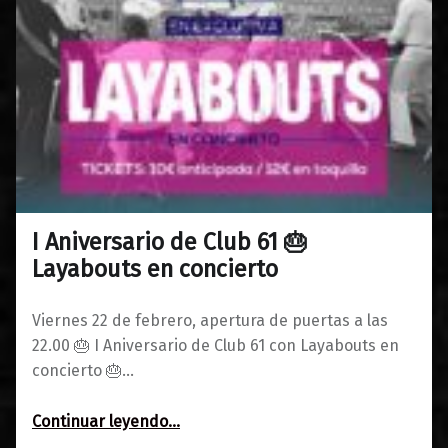
I Aniversario de Club 61 🎂
0
12/02/2019
Maravillas
Layabouts en concierto
Viernes 22 de febrero, apertura de puertas a las
22.00 🎂 I Aniversario de Club 61 con Layabouts en
concierto 🎂…
“I Aniversario de Club 61 🎂 Layabouts en concierto”
Continuar leyendo
…