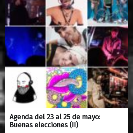
Agenda del 23 al 25 de mayo:
0
20/05/2019
Maravillas
Buenas elecciones (II)