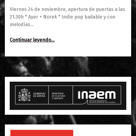
Viernes 24 de noviembre, apertura de puertas a las
21.30h * Ayer + Norek * Indie pop bailable y con
melodías…
“Ayer + Norek ~ Melodías para bailar”
Continuar leyendo
…