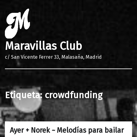
Maravillas Club
c/ San Vicente Ferrer 33, Malasaña, Madrid
Etiqueta:
crowdfunding
Ayer + Norek ~ Melodías para bailar
0
21/11/2017
Maravillas