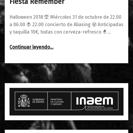
Fiesta Remember
Halloween 2018 🧝 Miércoles 31 de octubre de 22.00
a 06.00 🧛‍ 22.00 concierto de Aliasing 🧟‍ Anticipadas
y taquilla 10€, todas con cerveza-refresco 🧙‍‍…
“Halloween 2018: Aliasing (live) + Fiesta Remember”
Continuar leyendo
…