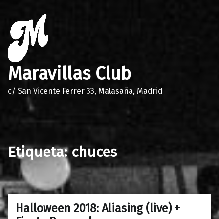
Maravillas Club
c/ San Vicente Ferrer 33, Malasaña, Madrid
Etiqueta:
chuces
Halloween 2018: Aliasing (live) +
0
22/10/2018
Maravillas