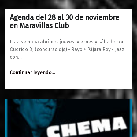
Agenda del 28 al 30 de noviembre
0
26/11/2019
Maravillas
en Maravillas Club
Esta semana abrimos jueves, viernes y sábado con
Querido Dj (concurso djs) • Rayo + Pájara Rey • Jazz
con…
“Agenda del 28 al 30 de noviembre en Maravillas Club”
Continuar leyendo
…