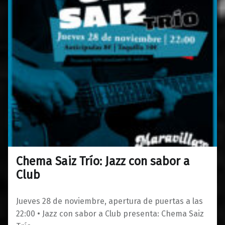
Chema Saiz Trío: Jazz con sabor a
0
04/11/2019
Maravillas
Club
Jueves 28 de noviembre, apertura de puertas a las
22:00 • Jazz con sabor a Club presenta: Chema Saiz