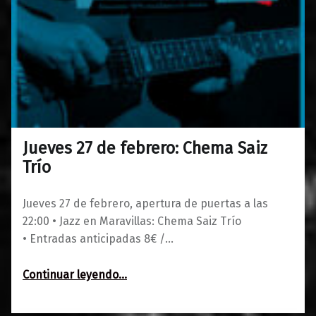
Jueves 27 de febrero: Chema Saiz
0
13/02/2020
Maravillas
Trío
Jueves 27 de febrero, apertura de puertas a las
22:00 • Jazz en Maravillas: Chema Saiz Trío
• Entradas anticipadas 8€ /…
“Jueves 27 de febrero: Chema Saiz Trío”
Continuar leyendo
…