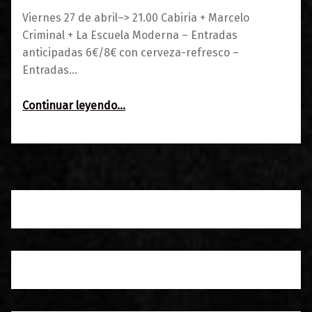
Viernes 27 de abril–> 21.00 Cabiria + Marcelo
Criminal + La Escuela Moderna – Entradas
anticipadas 6€/8€ con cerveza-refresco –
Entradas…
“Cabiria + Marcelo Criminal + La Escuela Moderna :: BANG!”
Continuar leyendo
…