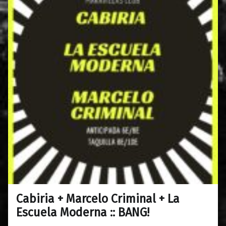
Cabiria + Marcelo Criminal + La
0
24/04/2018
Maravillas
Escuela Moderna :: BANG!