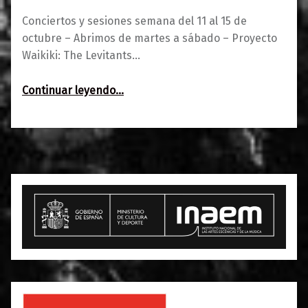
Conciertos y sesiones semana del 11 al 15 de
octubre – Abrimos de martes a sábado – Proyecto
Waikiki: The Levitants…
“Semana del 11 al 15 de octubre”
Continuar leyendo
…