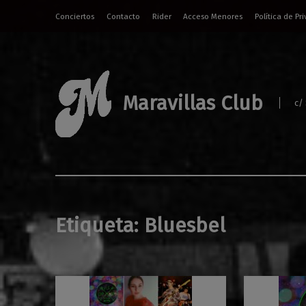
Conciertos
Contacto
Rider
Acceso Menores
Política de Pr
Maravillas Club
c/
Etiqueta:
Bluesbel