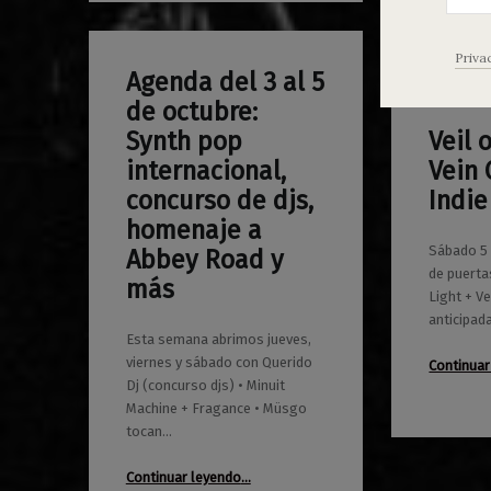
Priva
Agenda del 3 al 5
0
30/09/2019
Maravillas
de octubre:
Synth pop
Veil 
0
26/09/2019
Maravillas
internacional,
Vein 
concurso de djs,
Indie
homenaje a
Sábado 5 
Abbey Road y
de puertas
más
Light + V
anticipad
Esta semana abrimos jueves,
viernes y sábado con Querido
Continuar
Dj (concurso djs) • Minuit
Machine + Fragance • Müsgo
tocan…
Continuar leyendo
…
“Agenda del 3 al 5 de octubre: Synth pop internacional, concurso de djs, homenaje a Abbey Road y más”