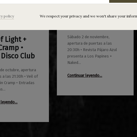
+ Naked Family +
Los Telepáticos •
cy policy
We respect your privacy and we won't share your infor
Indie Disco Club
Sábado 2 de noviembre,
of Light +
apertura de puertas a las
Cramp •
20:30h • Revista Pájaro Azul
 Disco Club
presenta a Los Papines +
Naked…
de octubre, apertura
Continuar leyendo
…
 a las 21:30h • Veil of
“Revista Pájaro Azul: Los Papines + Naked Family + Los Telepáticos • Indie Disco Club”
ein Cramp • Entradas
as…
“Veil of Light + Vein Cramp • Indie Disco Club”
 leyendo
…