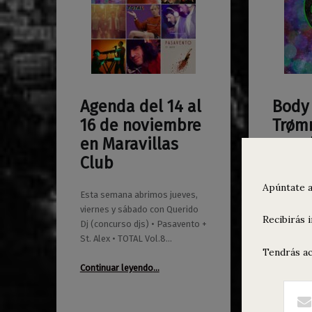
Agenda del 14 al
Body 
0
0
12/11/2019
Maravillas
04/11/2019
Maravillas
16 de noviembre
Trøm
en Maravillas
pop 
Club
Flech
music
Apúntate a
Esta semana abrimos jueves,
peop
viernes y sábado con Querido
Recibirás 
Dj (concurso djs) • Pasavento +
Sábado 16
St. Alex • TOTAL Vol.8…
apertura 
Tendrás ac
21:30h • 
“Agenda del 14 al 16 de noviembre en Maravillas Club”
Continuar leyendo
…
Trømmel •
Continuar