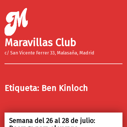
Maravillas Club
c/ San Vicente Ferrer 33, Malasaña, Madrid
Etiqueta:
Ben Kinloch
Semana del 26 al 28 de julio:
0
25/07/2018
Maravillas