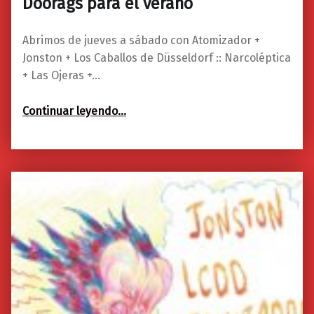
Doorags para el verano
Abrimos de jueves a sábado con Atomizador +
Jonston + Los Caballos de Düsseldorf :: Narcoléptica
+ Las Ojeras +…
“Semana del 26 al 28 de julio: Doorags para el verano”
Continuar leyendo
…