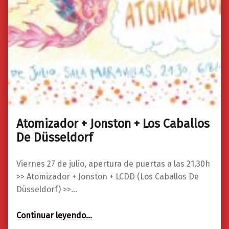
Atomizador + Jonston + Los Caballos
0
24/07/2018
Maravillas
De Düsseldorf
Viernes 27 de julio, apertura de puertas a las 21.30h
>> Atomizador + Jonston + LCDD (Los Caballos De
Düsseldorf) >>…
“Atomizador + Jonston + Los Caballos De Düsseldorf”
Continuar leyendo
…